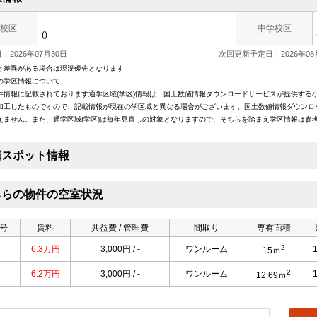
校区
中学校区
()
2026年07月30日
次回更新予定日：2026年08
と差異がある場合は現況優先となります
の学区情報について
件情報に記載されております通学区域(学区)情報は、国土数値情報ダウンロードサービスが提供する小学
加工したものですので、記載情報が現在の学区域と異なる場合がございます。国土数値情報ダウンロ
えません。また、通学区域(学区)は毎年見直しの対象となりますので、そちらを踏まえ学区情報は参
隣スポット情報
ちらの物件の空室状況
号
賃料
共益費 / 管理費
間取り
専有面積
2
6.3万円
3,000円 / -
ワンルーム
15ｍ
2
6.2万円
3,000円 / -
ワンルーム
12.69ｍ