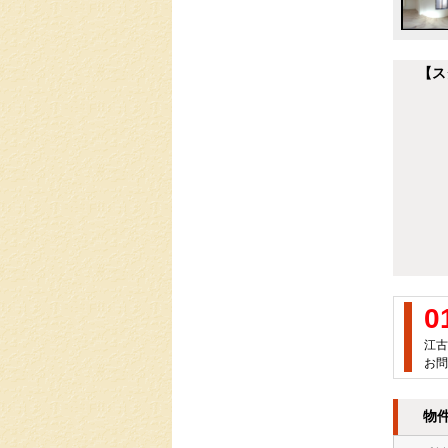
【ス
0
江古
お問
物