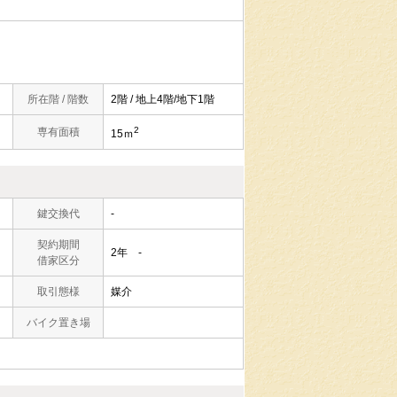
所在階 / 階数
2階 / 地上4階/地下1階
2
専有面積
15ｍ
鍵交換代
-
契約期間
2年 -
借家区分
取引態様
媒介
バイク置き場