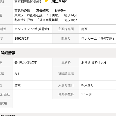
周辺MAP
在地
東京都豊島区長崎5
西武池袋線
「東長崎駅」
徒歩5分
通
東京メトロ副都心線 「千川駅」 徒歩14分
都営大江戸線 「落合南長崎駅」 徒歩15分
/ 構造
マンション / S造(鉄骨造)
主要採光面
南西
年月
1992年2月
間取り
ワンルーム（ 洋室7畳 ）
件詳細情報
保
要 16,000円/2年
更新料
あり 新賃料 1ヶ月
車場
なし
近隣駐車場
況
空家
入居可能日
即入居可
代行会社
仲介手数料
1.1ヶ月
期費用