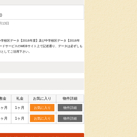
()
月13日
校区データ【2016年度】及び中学校区データ【2016年
ードサービスのWEBサイト上で記述通り、データは必ずしも
考としてご活用下さい。
敷金
礼金
お気に入り
物件詳細
1ヶ月
1ヶ月
お気に入り
物件詳細
1ヶ月
1ヶ月
お気に入り
物件詳細