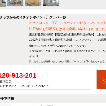
タッフからのイチオシポイント】グラバー邸
オートロック、TVモニターフォン付きマンション
江戸線のお部屋探しは地域密着の当社にお任せくだ
東京都豊島区長崎5【西武池袋線 東長崎駅徒歩5分】にある
1992年2月築の地上4階/地下1階建てのマンションで、お部
2
物件の広さは15ｍ
で人気のワンルームです。
※お部屋のもっと詳しい内容や入居時期、諸条件のご相談など、ホーム
ざいます。
気になることが御座いましたらお気軽にメールにて
お問い合わせ
くださ
120-913-201
田南口店
い合わせNO：RHS-Esh-1-75-201ATS
件基本情報