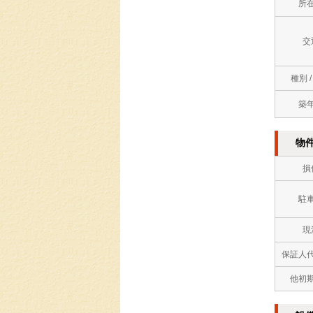
所
交
種別 
築
物
損
駐
現
保証人
他初