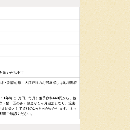
:対応 / 子供:不可
町線・副都心線・大江戸線のお部屋探しは地域密着
：1年毎に1万円、毎月引落手数料440円から。他
育の際（猫一匹のみ）敷金が１ヶ月追加となり、退去
約違約金として賃料の1ヵ月分がかかります。ネッ
都度ご確認ください。