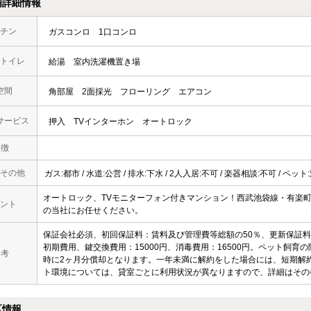
備詳細情報
チン
ガスコンロ
1口コンロ
トイレ
給湯
室内洗濯機置き場
空間
角部屋
2面採光
フローリング
エアコン
サービス
押入
TVインターホン
オートロック
 徴
その他
ガス:都市 / 水道:公営 / 排水:下水 / 2人入居:不可 / 楽器相談:不可 / ペット
オートロック、TVモニターフォン付きマンション！西武池袋線・有楽
ント
の当社にお任せください。
保証会社必須、初回保証料：賃料及び管理費等総額の50％、更新保証料
初期費用、鍵交換費用：15000円、消毒費用：16500円。ペット飼
 考
時に2ヶ月分償却となります。一年未満に解約をした場合には、短期解
ト環境については、貸室ごとに利用状況が異なりますので、詳細はその
区情報