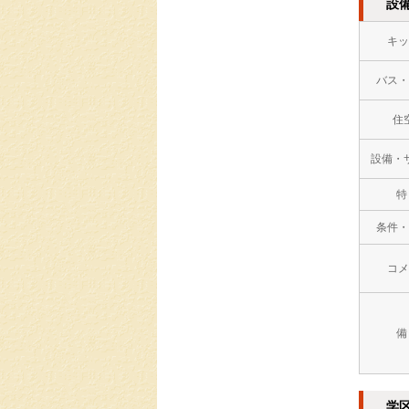
設
キッ
バス・
住
設備・
特
条件・
コメ
備
学