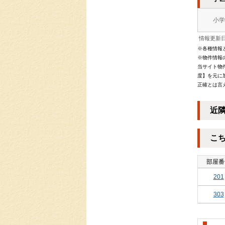
小学
情報更新日：
※各種情報
※物件情報
当サイト物
度】を元に
正確とは言
近
こ
部屋番
201
303