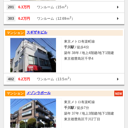
2
201
6.3万円
ワンルーム（15ｍ
）
2
303
6.2万円
ワンルーム（12.69ｍ
）
スギザキビル
マンション
東京メトロ有楽町線
千川駅
/ 徒歩4分
築年 38年 / 地上4階建/地下1階建
東京都豊島区千早4
2
402
6.2万円
ワンルーム（13.5ｍ
）
メゾンラポール
マンション
東京メトロ有楽町線
千川駅
/ 徒歩7分
築年 37年 / 地上3階建/地下1階建
東京都豊島区千川2丁目