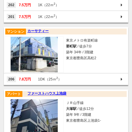
2
202
7.5万円
1K（22ｍ
）
2
201
7.5万円
1K（22ｍ
）
カーサティー
マンション
東京メトロ有楽町線
要町駅
/ 徒歩7分
築年 34年 / 3階建
東京都豊島区高松2
2
206
7.8万円
1DK（25ｍ
）
ファーストハウス上池袋
アパート
ＪＲ山手線
大塚駅
/ 徒歩12分
築年 9年 / 3階建
東京都豊島区上池袋1-