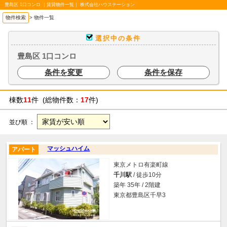
豊島区 1口コンロ ｜賃貸物件一覧｜ 株式会社ハウステーション
物件検索
>
物件一覧
選択中の条件
豊島区 1口コンロ
条件を変更
条件を保存
棟数
11
件 (総物件数：
17
件)
並び順 ：
マッシュハイム
アパート
東京メトロ有楽町線
千川駅
/ 徒歩10分
築年 35年 / 2階建
東京都豊島区千早3