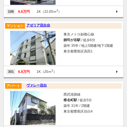
2
106
6.6万円
1K（22.05ｍ
）
アゼリア目白台
マンション
東京メトロ副都心線
雑司が谷駅
/ 徒歩6分
築年 35年 / 地上5階建/地下1階建
東京都豊島区高田1
2
301
6.8万円
1K（20ｍ
）
ヴァレー目白
アパート
西武池袋線
椎名町駅
/ 徒歩5分
築年 31年 / 2階建
東京都豊島区目白4