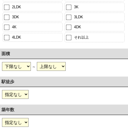
2LDK
3K
3DK
3LDK
4K
4DK
4LDK
それ以上
面積
～
駅徒歩
築年数