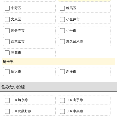
中野区
練馬区
文京区
小金井市
国分寺市
小平市
西東京市
東久留米市
三鷹市
埼玉県
所沢市
新座市
住みたい沿線
ＪＲ埼京線
ＪＲ山手線
ＪＲ武蔵野線
ＪＲ中央線