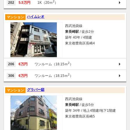
2
202
5.5万円
1K（20ｍ
）
ハイムレオ
マンション
西武池袋線
東長崎駅
/ 徒歩2分
築年 40年 / 4階建
東京都豊島区長崎4
2
206
6万円
ワンルーム（18.15ｍ
）
2
306
6万円
ワンルーム（18.15ｍ
）
グラバー邸
マンション
西武池袋線
東長崎駅
/ 徒歩5分
築年 34年 / 地上4階建/地下1階建
東京都豊島区長崎5