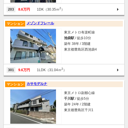
2
203
8.6万円
1DK（30.35ｍ
）
メゾンドフレール
マンション
東京メトロ有楽町線
池袋駅
/ 徒歩10分
築年 38年 / 3階建
東京都豊島区西池袋4
2
301
9.6万円
1LDK（31.04ｍ
）
カサモデルナ
マンション
東京メトロ副都心線
千川駅
/ 徒歩5分
築年 24年 / 2階建
東京都豊島区千川1