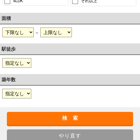
4LDK
それ以上
面積
～
駅徒歩
築年数