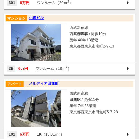
2
301
6万円
ワンルーム（20ｍ
）
小峰ビル
マンション
西武新宿線
西武柳沢駅
/ 徒歩10分
築年 40年 / 3階建
東京都西東京市南町2-9-13
2
2B
6万円
ワンルーム（18ｍ
）
メルディア田無町
アパート
西武新宿線
田無駅
/ 徒歩11分
築年 7年 / 3階建
東京都西東京市田無町5-7-28
2
101
6万円
1K（18.01ｍ
）