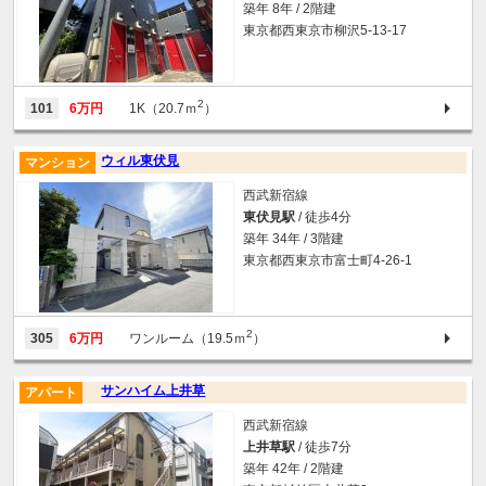
築年 8年 / 2階建
東京都西東京市柳沢5-13-17
2
101
6万円
1K（20.7ｍ
）
ウィル東伏見
マンション
西武新宿線
東伏見駅
/ 徒歩4分
築年 34年 / 3階建
東京都西東京市富士町4-26-1
2
305
6万円
ワンルーム（19.5ｍ
）
サンハイム上井草
アパート
西武新宿線
上井草駅
/ 徒歩7分
築年 42年 / 2階建