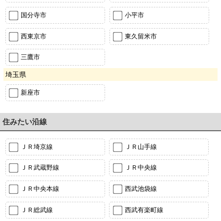
国分寺市
小平市
西東京市
東久留米市
三鷹市
埼玉県
新座市
住みたい沿線
ＪＲ埼京線
ＪＲ山手線
ＪＲ武蔵野線
ＪＲ中央線
ＪＲ中央本線
西武池袋線
ＪＲ総武線
西武有楽町線