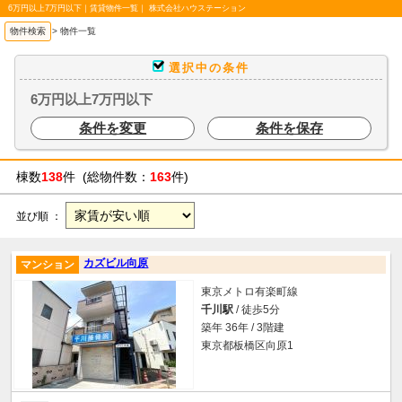
6万円以上7万円以下｜賃貸物件一覧｜ 株式会社ハウステーション
物件検索
>
物件一覧
選択中の条件
6万円以上7万円以下
条件を変更
条件を保存
棟数
138
件 (総物件数：
163
件)
並び順 ：
カズビル向原
マンション
東京メトロ有楽町線
千川駅
/ 徒歩5分
築年 36年 / 3階建
東京都板橋区向原1