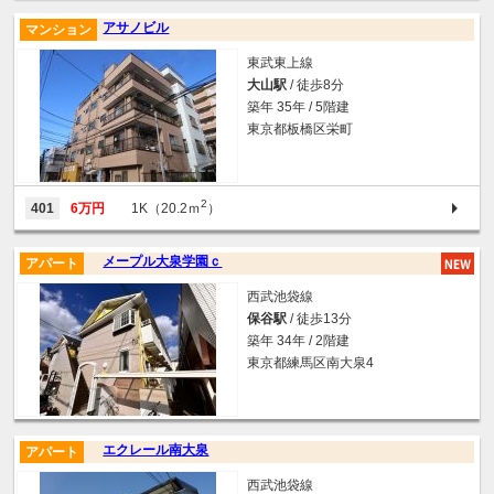
アサノビル
マンション
東武東上線
大山駅
/ 徒歩8分
築年 35年 / 5階建
東京都板橋区栄町
2
401
6万円
1K（20.2ｍ
）
メープル大泉学園ｃ
アパート
西武池袋線
保谷駅
/ 徒歩13分
築年 34年 / 2階建
東京都練馬区南大泉4
エクレール南大泉
アパート
西武池袋線