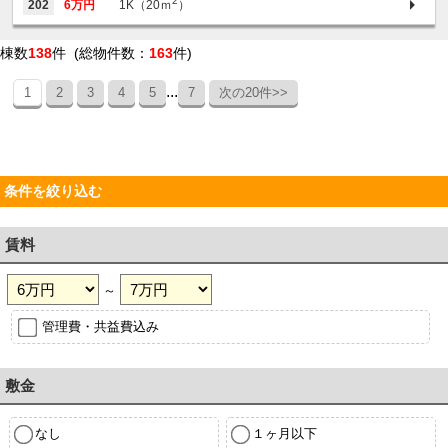
2
202
6万円
1K（20ｍ
）
棟数
138
件 (総物件数：
163
件)
...
1
2
3
4
5
7
次の20件>>
条件を絞り込む
賃料
～
管理費・共益費込み
敷金
なし
１ヶ月以下