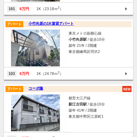
2
101
6万円
1K（23.18ｍ
）
小竹向原の1K賃貸アパート
アパート
東京メトロ副都心線
小竹向原駅
/ 徒歩10分
築年 21年 / 2階建
東京都練馬区羽沢2
2
103
6万円
1K（24.78ｍ
）
コーポ隆
アパート
都営大江戸線
新江古田駅
/ 徒歩10分
築年 41年 / 2階建
東京都中野区江原町1