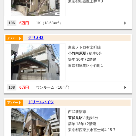
東京都杉並区上井草3
2
106
6万円
1K（18.63ｍ
）
クリオ42
アパート
東京メトロ有楽町線
小竹向原駅
/ 徒歩6分
築年 30年 / 2階建
東京都練馬区小竹町1
2
108
6万円
ワンルーム（16ｍ
）
ドリームハイツ
アパート
西武新宿線
東伏見駅
/ 徒歩4分
築年 18年 / 2階建
東京都西東京市富士町4-15-7