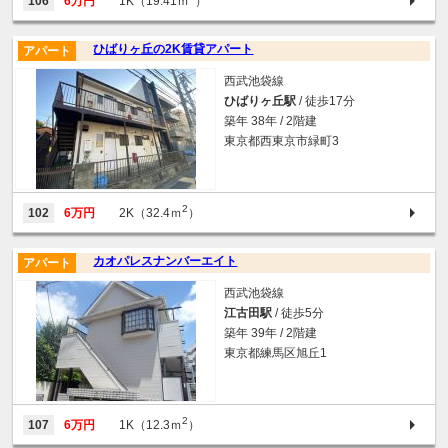
106
6万円
1K（19.41ｍ
）
ひばりヶ丘の2K賃貸アパート
アパート
西武池袋線
ひばりヶ丘駅
/ 徒歩17分
築年 38年 / 2階建
東京都西東京市緑町3
2
102
6万円
2K（32.4ｍ
）
カオパレスナンバーエイト
アパート
西武池袋線
江古田駅
/ 徒歩5分
築年 39年 / 2階建
東京都練馬区旭丘1
2
107
6万円
1K（12.3ｍ
）