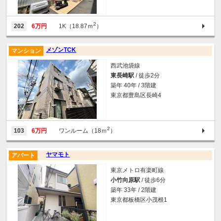
2
202
6万円
1K（18.87ｍ
）
メゾンTCK
マンション
西武池袋線
東長崎駅
/ 徒歩2分
築年 40年 / 3階建
東京都豊島区長崎4
2
103
6万円
ワンルーム（18ｍ
）
ヤマモト
アパート
東京メトロ有楽町線
小竹向原駅
/ 徒歩6分
築年 33年 / 2階建
東京都板橋区小茂根1