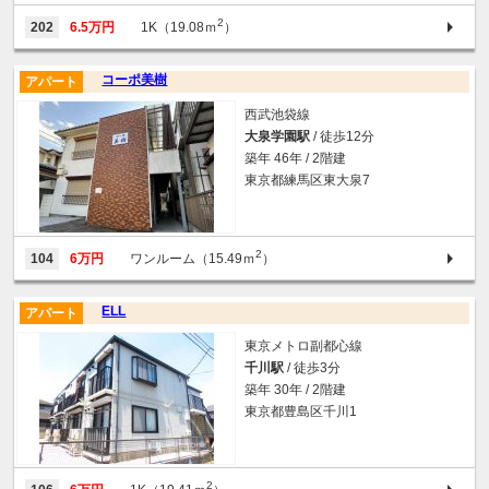
2
202
6.5万円
1K（19.08ｍ
）
コーポ美樹
アパート
西武池袋線
大泉学園駅
/ 徒歩12分
築年 46年 / 2階建
東京都練馬区東大泉7
2
104
6万円
ワンルーム（15.49ｍ
）
ELL
アパート
東京メトロ副都心線
千川駅
/ 徒歩3分
築年 30年 / 2階建
東京都豊島区千川1
2