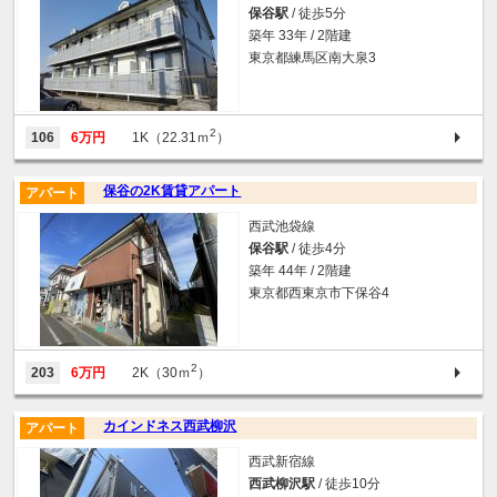
保谷駅
/ 徒歩5分
築年 33年 / 2階建
東京都練馬区南大泉3
2
106
6万円
1K（22.31ｍ
）
保谷の2K賃貸アパート
アパート
西武池袋線
保谷駅
/ 徒歩4分
築年 44年 / 2階建
東京都西東京市下保谷4
2
203
6万円
2K（30ｍ
）
カインドネス西武柳沢
アパート
西武新宿線
西武柳沢駅
/ 徒歩10分