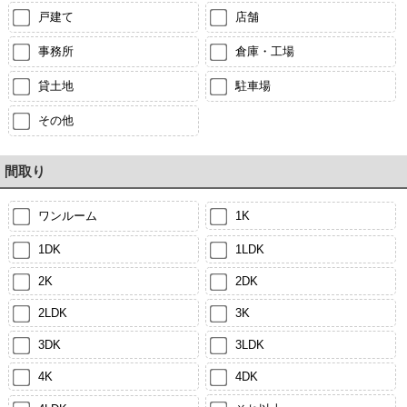
戸建て
店舗
事務所
倉庫・工場
貸土地
駐車場
その他
間取り
ワンルーム
1K
1DK
1LDK
2K
2DK
2LDK
3K
3DK
3LDK
4K
4DK