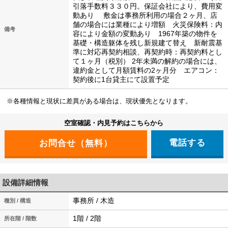
引落手数料３３０円。保証会社により、費用変
動あり 敷金は事務所利用の場合２ヶ月、店
舗の場合には業種により増額 火災保険料：内
備考
容により金額の変動あり 1967年築の物件を
基礎・構造躯体を残し新規建て替え 新耐震基
準に対応再契約相談、再契約時：再契約料とし
て１ヶ月（税別） 2年未満の解約の場合には、
違約金として月額賃料の2ヶ月分 エアコン：
契約後に1台貸主にて設置予定
※各種情報と現状に差異がある場合は、現状優先となります。
空室確認・内見予約はこちらから
電話する
設備詳細情報
事務所 / 木造
種別 / 構造
1階 / 2階
所在階 / 階数