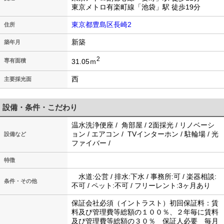
東京メトロ有楽町線「池袋」駅 徒歩19分
東京都豊島区長崎2
住所
新築
築年月
2
31.05ｍ
専有面積
西
主要採光面
設備・条件・こだわり
温水洗浄便座 / 角部屋 / 2面採光 / リノベーシ
ョン / エアコン / TVインターホン / 駐輪場 / 光
設備など
ファイバー /
特徴
水道:公営 / 排水:下水 / 事務所:可 / 楽器相談:
条件・その他
不可 / ペット:不可 / フリーレント:3ヶ月あり
保証会社必須（イントラスト）初回保証料：賃
料及び管理費等総額の１００％、２年毎に賃料
及び管理費等総額の３０％ 保証人必要 毎月