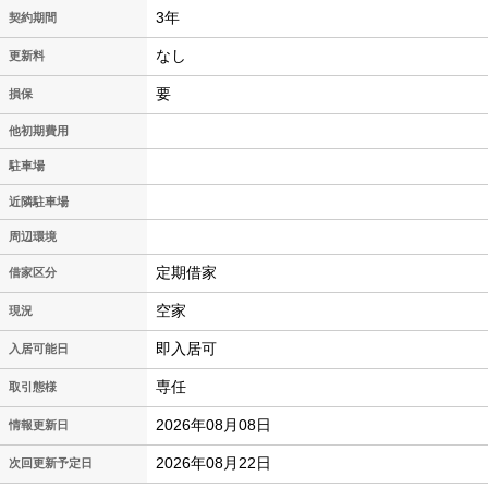
3年
契約期間
なし
更新料
要
損保
他初期費用
駐車場
近隣駐車場
周辺環境
定期借家
借家区分
空家
現況
即入居可
入居可能日
専任
取引態様
2026年08月08日
情報更新日
2026年08月22日
次回更新予定日