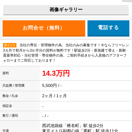
画像ギャラリー
電話する
当社の専任・管理物件の為、当社のみの募集です！今ならフリーレン
ポイント
3カ月で初月から3か月分の賃料が無料です！駅徒歩2分・新規建て替え・新耐
震基準対応・当社管理・専任物件の為、ご契約手続きから入居後のアフターフ
ォローまでご対応しております！
14.3万円
賃料
5,500円 / -
共益費 / 管理費
2ヶ月 / 1ヶ月
敷金 / 礼金
-
保証金
- / -
敷引 / 償却
西武池袋線「椎名町」駅 徒歩2分
東京メトロ副都心線「要町」駅 徒歩11分
交通