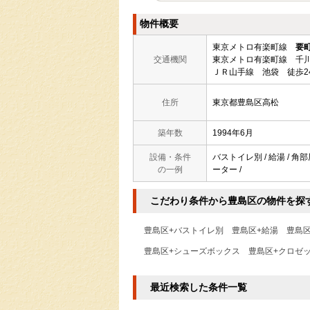
物件概要
東京メトロ有楽町線
要
交通機関
東京メトロ有楽町線 千川
ＪＲ山手線 池袋 徒歩2
住所
東京都豊島区高松
築年数
1994年6月
設備・条件
バストイレ別 / 給湯 / 角部
の一例
ーター /
こだわり条件から豊島区の物件を探
豊島区+バストイレ別
豊島区+給湯
豊島区
豊島区+シューズボックス
豊島区+クロゼ
最近検索した条件一覧