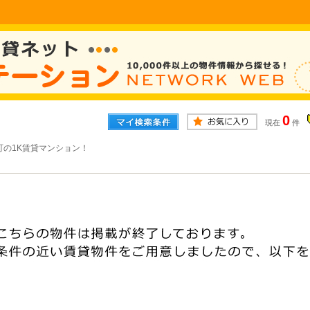
0
現在
件
町の1K賃貸マンション！