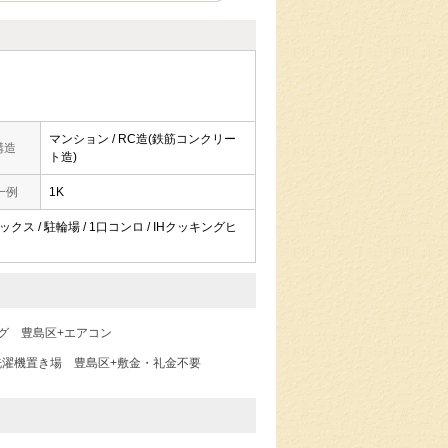
マンション / RC造(鉄筋コンクリー
構造
ト造)
一例
1K
ックス / 駐輪場 / 1口コンロ / IHクッキングヒ
グ
豊島区+エアコン
洗濯機置き場
豊島区+敷金・礼金不要