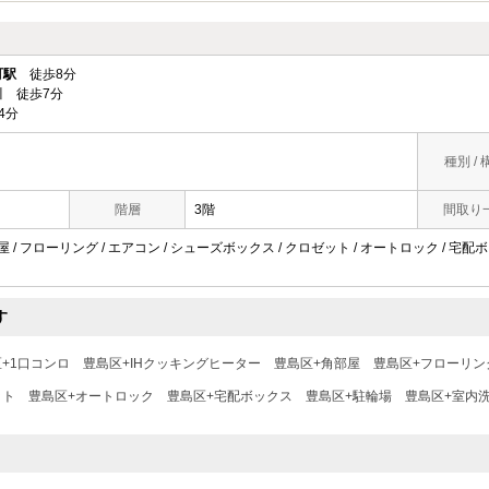
町駅
徒歩8分
 徒歩7分
4分
種別 / 
階層
3階
間取り
屋 / フローリング / エアコン / シューズボックス / クロゼット / オートロック / 宅配ボ
す
+1口コンロ
豊島区+IHクッキングヒーター
豊島区+角部屋
豊島区+フローリン
ット
豊島区+オートロック
豊島区+宅配ボックス
豊島区+駐輪場
豊島区+室内