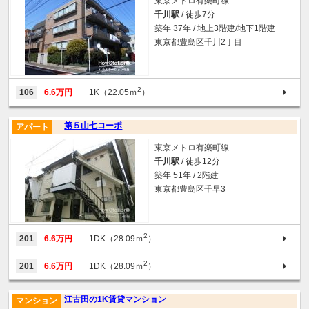
東京メトロ有楽町線
千川駅
/ 徒歩7分
築年 37年 / 地上3階建/地下1階建
東京都豊島区千川2丁目
2
106
6.6万円
1K（22.05ｍ
）
第５山七コーポ
アパート
東京メトロ有楽町線
千川駅
/ 徒歩12分
築年 51年 / 2階建
東京都豊島区千早3
2
201
6.6万円
1DK（28.09ｍ
）
2
201
6.6万円
1DK（28.09ｍ
）
江古田の1K賃貸マンション
マンション