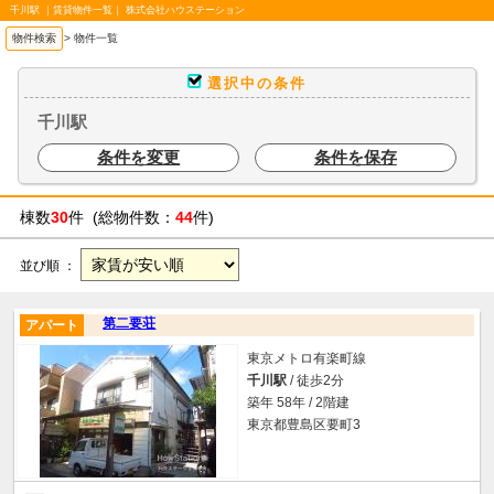
千川駅 ｜賃貸物件一覧｜ 株式会社ハウステーション
物件検索
>
物件一覧
選択中の条件
千川駅
条件を変更
条件を保存
棟数
30
件 (総物件数：
44
件)
並び順 ：
第二要荘
アパート
東京メトロ有楽町線
千川駅
/ 徒歩2分
築年 58年 / 2階建
東京都豊島区要町3