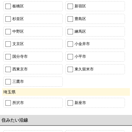
板橋区
新宿区
杉並区
豊島区
中野区
練馬区
文京区
小金井市
国分寺市
小平市
西東京市
東久留米市
三鷹市
埼玉県
所沢市
新座市
住みたい沿線