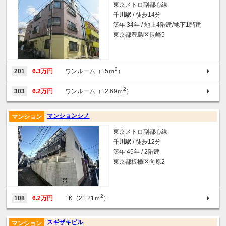
東京メトロ副都心線
千川駅
/ 徒歩14分
築年 34年 / 地上4階建/地下1階建
東京都豊島区長崎5
2
201
6.3万円
ワンルーム（15ｍ
）
2
303
6.2万円
ワンルーム（12.69ｍ
）
マンションシノ
マンション
東京メトロ副都心線
千川駅
/ 徒歩12分
築年 45年 / 2階建
東京都板橋区向原2
2
108
6.2万円
1K（21.21ｍ
）
スギザキビル
マンション