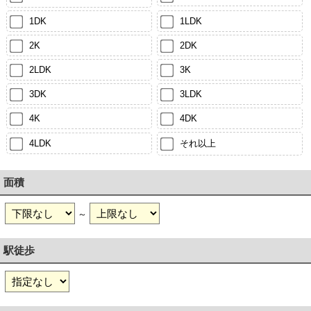
1DK
1LDK
2K
2DK
2LDK
3K
3DK
3LDK
4K
4DK
4LDK
それ以上
面積
～
駅徒歩