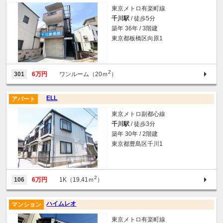
東京メトロ有楽町線
千川駅
/ 徒歩5分
築年 36年 / 3階建
東京都板橋区向原1
2
301
6万円
ワンルーム（20ｍ
）
ELL
アパート
東京メトロ副都心線
千川駅
/ 徒歩3分
築年 30年 / 2階建
東京都豊島区千川1
2
106
6万円
1K（19.41ｍ
）
ハイムレオ
マンション
東京メトロ有楽町線