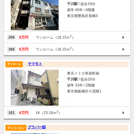
千川駅
/ 徒歩19分
築年 40年 / 4階建
東京都豊島区長崎4
2
206
6万円
ワンルーム（18.15ｍ
）
2
306
6万円
ワンルーム（18.15ｍ
）
ヤマモト
アパート
東京メトロ有楽町線
千川駅
/ 徒歩20分
築年 33年 / 2階建
東京都板橋区小茂根1
2
101
6万円
1K（23.18ｍ
）
グラバー邸
マンション