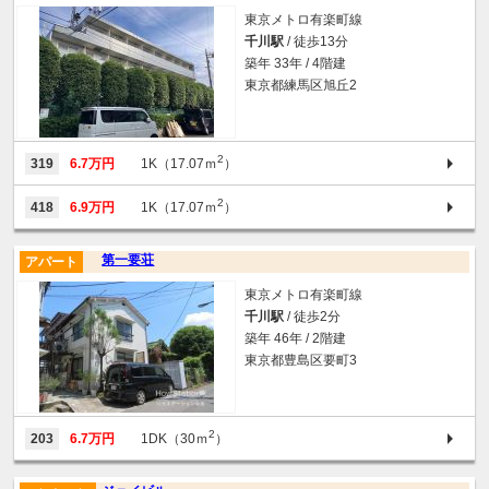
東京メトロ有楽町線
千川駅
/ 徒歩13分
築年 33年 / 4階建
東京都練馬区旭丘2
2
319
6.7万円
1K（17.07ｍ
）
2
418
6.9万円
1K（17.07ｍ
）
第一要荘
アパート
東京メトロ有楽町線
千川駅
/ 徒歩2分
築年 46年 / 2階建
東京都豊島区要町3
2
203
6.7万円
1DK（30ｍ
）