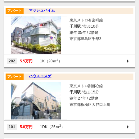
マッシュハイム
アパート
東京メトロ有楽町線
千川駅
/ 徒歩10分
築年 35年 / 2階建
東京都豊島区千早3
2
202
5.5万円
1K（20ｍ
）
ハウスコスゲ
アパート
東京メトロ副都心線
千川駅
/ 徒歩15分
築年 27年 / 2階建
東京都板橋区大谷口上町
2
101
5.8万円
1DK（25ｍ
）