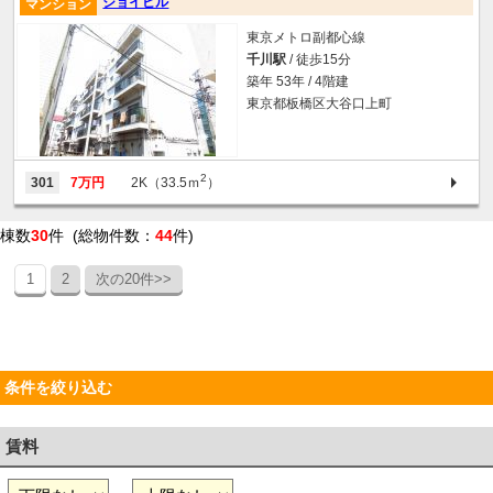
ジョイビル
マンション
東京メトロ副都心線
千川駅
/ 徒歩15分
築年 53年 / 4階建
東京都板橋区大谷口上町
2
301
7万円
2K（33.5ｍ
）
棟数
30
件 (総物件数：
44
件)
1
2
次の20件>>
条件を絞り込む
賃料