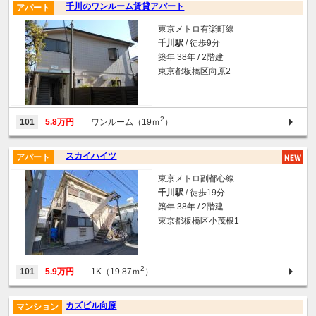
千川のワンルーム賃貸アパート
アパート
東京メトロ有楽町線
千川駅
/ 徒歩9分
築年 38年 / 2階建
東京都板橋区向原2
2
101
5.8万円
ワンルーム（19ｍ
）
スカイハイツ
アパート
東京メトロ副都心線
千川駅
/ 徒歩19分
築年 38年 / 2階建
東京都板橋区小茂根1
2
101
5.9万円
1K（19.87ｍ
）
カズビル向原
マンション