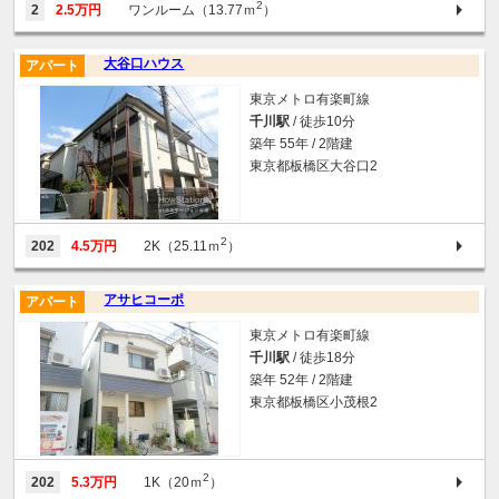
2
2
2.5万円
ワンルーム（13.77ｍ
）
大谷口ハウス
アパート
東京メトロ有楽町線
千川駅
/ 徒歩10分
築年 55年 / 2階建
東京都板橋区大谷口2
2
202
4.5万円
2K（25.11ｍ
）
アサヒコーポ
アパート
東京メトロ有楽町線
千川駅
/ 徒歩18分
築年 52年 / 2階建
東京都板橋区小茂根2
2
202
5.3万円
1K（20ｍ
）