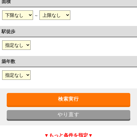
面積
～
駅徒歩
築年数
▼もっと条件を指定▼