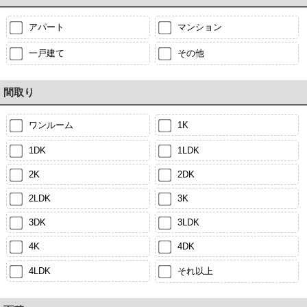
アパート
マンション
一戸建て
その他
間取り
ワンルーム
1K
1DK
1LDK
2K
2DK
2LDK
3K
3DK
3LDK
4K
4DK
4LDK
それ以上