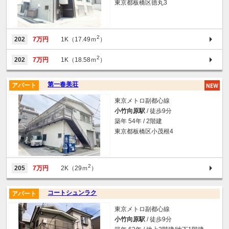
東京都板橋区徳丸3
2
202
7万円
1K（17.49ｍ
）
2
202
7万円
1K（18.58ｍ
）
第一春美荘
アパート
東京メトロ副都心線
小竹向原駅
/ 徒歩9分
築年 54年 / 2階建
東京都板橋区小茂根4
2
205
7万円
2K（29ｍ
）
コートシュンラク
アパート
東京メトロ副都心線
小竹向原駅
/ 徒歩9分