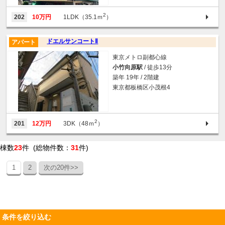
2
202
10万円
1LDK（35.1ｍ
）
ドエルサンコートⅡ
アパート
東京メトロ副都心線
小竹向原駅
/ 徒歩13分
築年 19年 / 2階建
東京都板橋区小茂根4
2
201
12万円
3DK（48ｍ
）
棟数
23
件 (総物件数：
31
件)
1
2
次の20件>>
条件を絞り込む