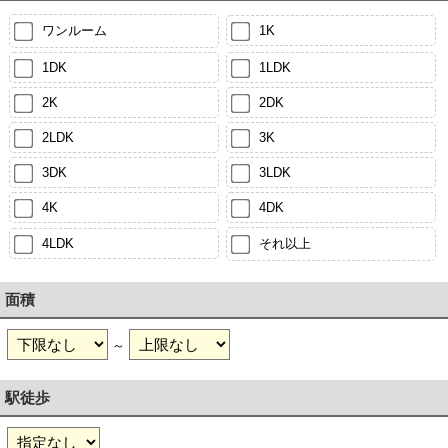
ワンルーム
1K
1DK
1LDK
2K
2DK
2LDK
3K
3DK
3LDK
4K
4DK
4LDK
それ以上
面積
～
駅徒歩