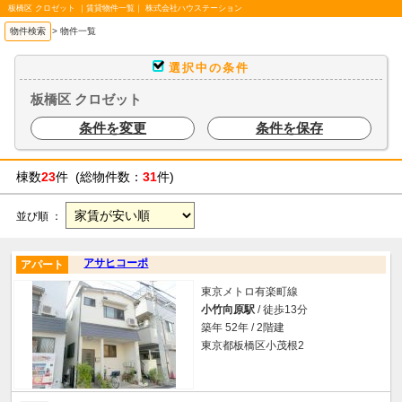
板橋区 クロゼット ｜賃貸物件一覧｜ 株式会社ハウステーション
物件検索
>
物件一覧
選択中の条件
板橋区 クロゼット
条件を変更
条件を保存
棟数
23
件 (総物件数：
31
件)
並び順 ：
アサヒコーポ
アパート
東京メトロ有楽町線
小竹向原駅
/ 徒歩13分
築年 52年 / 2階建
東京都板橋区小茂根2