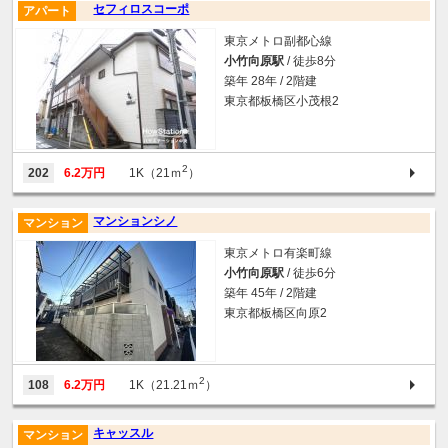
セフィロスコーポ
アパート
東京メトロ副都心線
小竹向原駅
/ 徒歩8分
築年 28年 / 2階建
東京都板橋区小茂根2
2
202
6.2万円
1K（21ｍ
）
マンションシノ
マンション
東京メトロ有楽町線
小竹向原駅
/ 徒歩6分
築年 45年 / 2階建
東京都板橋区向原2
2
108
6.2万円
1K（21.21ｍ
）
キャッスル
マンション