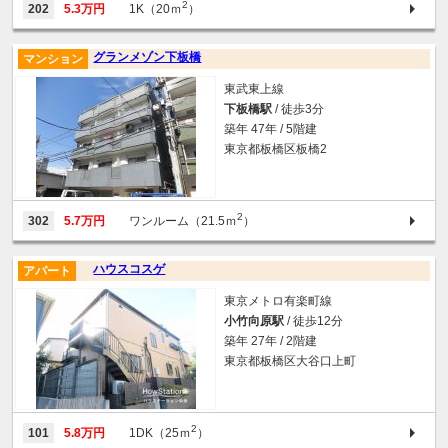
2
202
5.3万円
1K（20ｍ
）
グランメゾン下板橋
マンション
東武東上線
下板橋駅
/ 徒歩3分
築年 47年 / 5階建
東京都板橋区板橋2
2
302
5.7万円
ワンルーム（21.5ｍ
）
ハウスコスゲ
アパート
東京メトロ有楽町線
小竹向原駅
/ 徒歩12分
築年 27年 / 2階建
東京都板橋区大谷口上町
2
101
5.8万円
1DK（25ｍ
）