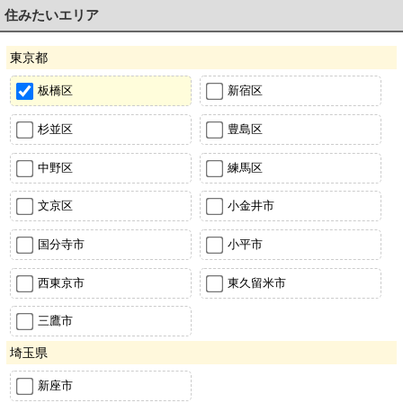
住みたいエリア
東京都
板橋区
新宿区
杉並区
豊島区
中野区
練馬区
文京区
小金井市
国分寺市
小平市
西東京市
東久留米市
三鷹市
埼玉県
新座市