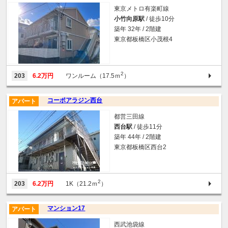
東京メトロ有楽町線
小竹向原駅
/ 徒歩10分
築年 32年 / 2階建
東京都板橋区小茂根4
2
203
6.2万円
ワンルーム（17.5ｍ
）
コーポアラジン西台
アパート
都営三田線
西台駅
/ 徒歩11分
築年 44年 / 2階建
東京都板橋区西台2
2
203
6.2万円
1K（21.2ｍ
）
マンション17
アパート
西武池袋線