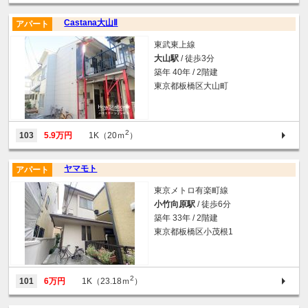
Castana大山Ⅱ
アパート
東武東上線
大山駅
/ 徒歩3分
築年 40年 / 2階建
東京都板橋区大山町
2
103
5.9万円
1K（20ｍ
）
ヤマモト
アパート
東京メトロ有楽町線
小竹向原駅
/ 徒歩6分
築年 33年 / 2階建
東京都板橋区小茂根1
2
101
6万円
1K（23.18ｍ
）