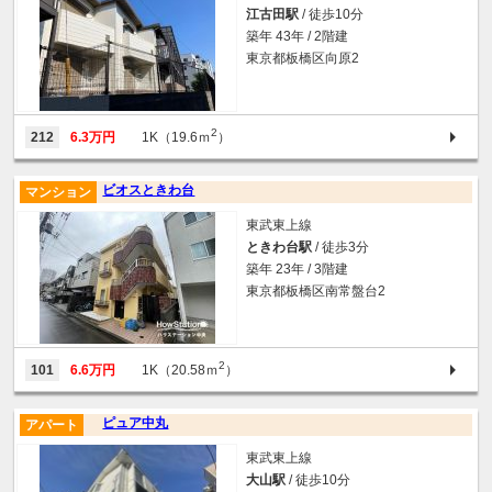
江古田駅
/ 徒歩10分
築年 43年 / 2階建
東京都板橋区向原2
2
212
6.3万円
1K（19.6ｍ
）
ビオスときわ台
マンション
東武東上線
ときわ台駅
/ 徒歩3分
築年 23年 / 3階建
東京都板橋区南常盤台2
2
101
6.6万円
1K（20.58ｍ
）
ピュア中丸
アパート
東武東上線
大山駅
/ 徒歩10分