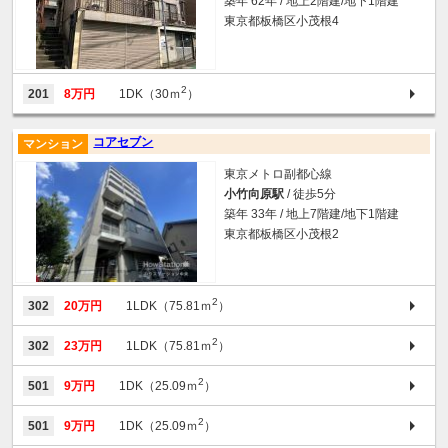
築年 62年 / 地上2階建/地下1階建
東京都板橋区小茂根4
2
201
8万円
1DK（30ｍ
）
コアセブン
マンション
東京メトロ副都心線
小竹向原駅
/ 徒歩5分
築年 33年 / 地上7階建/地下1階建
東京都板橋区小茂根2
2
302
20万円
1LDK（75.81ｍ
）
2
302
23万円
1LDK（75.81ｍ
）
2
501
9万円
1DK（25.09ｍ
）
2
501
9万円
1DK（25.09ｍ
）