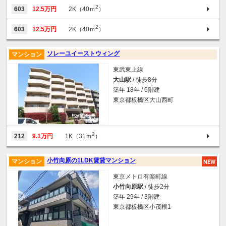
2
603
12.5万円
2K（40ｍ
）
2
603
12.5万円
2K（40ｍ
）
ソレーユイーストウィング
マンション
東武東上線
大山駅
/ 徒歩8分
築年 18年 / 6階建
東京都板橋区大山西町
2
212
9.1万円
1K（31ｍ
）
小竹向原の1LDK賃貸マンション
マンション
東京メトロ有楽町線
小竹向原駅
/ 徒歩2分
築年 29年 / 3階建
東京都板橋区小茂根1