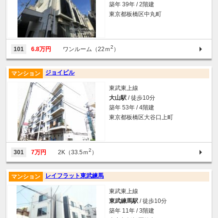
築年 39年 / 2階建
東京都板橋区中丸町
2
101
6.8万円
ワンルーム（22ｍ
）
ジョイビル
マンション
東武東上線
大山駅
/ 徒歩10分
築年 53年 / 4階建
東京都板橋区大谷口上町
2
301
7万円
2K（33.5ｍ
）
レイフラット東武練馬
マンション
東武東上線
東武練馬駅
/ 徒歩10分
築年 11年 / 3階建