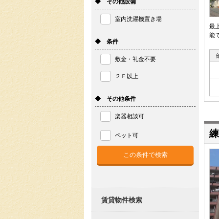
◆ その他設備
室内洗濯機置き場
最
能
◆ 条件
敷金・礼金不要
２Ｆ以上
◆ その他条件
楽器相談可
練
ペット可
賃貸物件検索