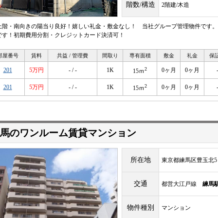
階数/構造
2階建/木造
上階・南向きの陽当り良好！嬉しい礼金・敷金なし！ 当社グループ管理物件です。
です！初期費用分割・クレジットカード決済可！
部屋番号
賃料
共益 / 管理費
間取り
専有面積
敷金
礼金
保
2
201
5万円
- / -
1K
0ヶ月
0ヶ月
15ｍ
2
201
5万円
- / -
1K
0ヶ月
0ヶ月
15ｍ
馬のワンルーム賃貸マンション
所在地
東京都練馬区豊玉北5
交通
都営大江戸線
練馬
物件種別
マンション