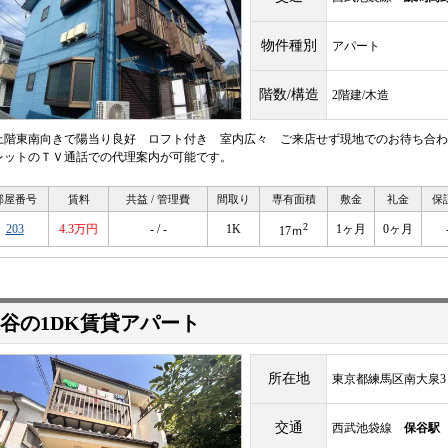
物件種別
アパート
階数/構造
2階建/木造
上階東南向きで陽当り良好 ロフト付き 室内広々 ご来店せず現地でのお待ち合わ
レットのＴＶ通話での代理案内が可能です。
部屋番号
賃料
共益 / 管理費
間取り
専有面積
敷金
礼金
保
2
203
4.3万円
- / -
1K
1ヶ月
0ヶ月
17ｍ
谷の1DK賃貸アパート
所在地
東京都練馬区南大泉3
交通
西武池袋線
保谷駅