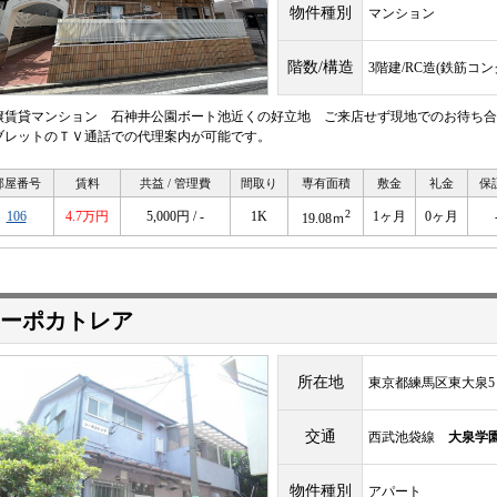
物件種別
マンション
階数/構造
3階建/RC造(鉄筋コ
譲賃貸マンション 石神井公園ボート池近くの好立地 ご来店せず現地でのお待ち合
ブレットのＴＶ通話での代理案内が可能です。
部屋番号
賃料
共益 / 管理費
間取り
専有面積
敷金
礼金
保
2
106
4.7万円
5,000円 / -
1K
1ヶ月
0ヶ月
19.08ｍ
ーポカトレア
所在地
東京都練馬区東大泉5
交通
西武池袋線
大泉学
物件種別
アパート