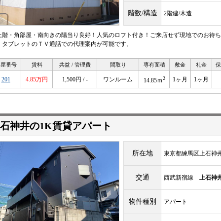
階数/構造
2階建/木造
上階・角部屋・南向きの陽当り良好！人気のロフト付き！ご来店せず現地でのお待ち
・タブレットのＴＶ通話での代理案内が可能です。
部屋番号
賃料
共益 / 管理費
間取り
専有面積
敷金
礼金
保
2
201
4.85万円
1,500円 / -
ワンルーム
1ヶ月
1ヶ月
14.85ｍ
石神井の1K賃貸アパート
所在地
東京都練馬区上石神井
交通
西武新宿線
上石神
物件種別
アパート