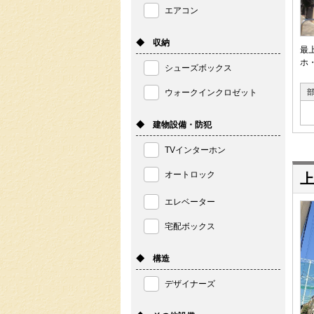
エアコン
◆ 収納
最
ホ
シューズボックス
ウォークインクロゼット
◆ 建物設備・防犯
TVインターホン
オートロック
上
エレベーター
宅配ボックス
◆ 構造
デザイナーズ