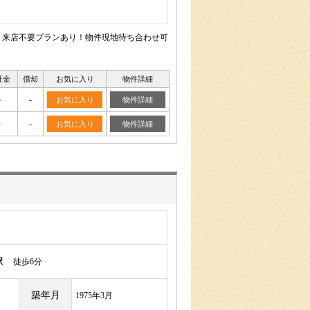
 来店不要プランあり！物件現地待ち合わせ可
証金
償却
お気に入り
物件詳細
-
-
お気に入り
物件詳細
-
-
お気に入り
物件詳細
駅
徒歩6分
築年月
1975年3月