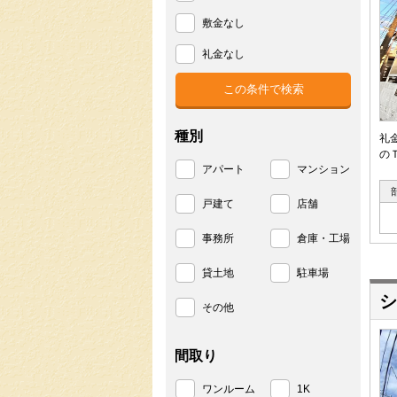
敷金なし
礼金なし
種別
礼
の
アパート
マンション
戸建て
店舗
事務所
倉庫・工場
貸土地
駐車場
シ
その他
間取り
ワンルーム
1K