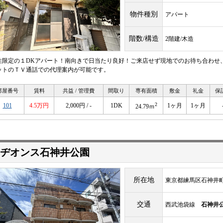
物件種別
アパート
階数/構造
2階建/木造
性限定の１DKアパート！南向きで日当たり良好！ご来店せず現地でのお待ち合わせ
ットのＴＶ通話での代理案内が可能です。
部屋番号
賃料
共益 / 管理費
間取り
専有面積
敷金
礼金
保
2
101
4.5万円
2,000円 / -
1DK
1ヶ月
1ヶ月
24.79ｍ
ヂオンス石神井公園
所在地
東京都練馬区石神井町
交通
西武池袋線
石神井