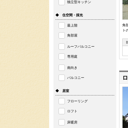
独立型キッチン
◆ 住空間・採光
角
最上階
ト
角部屋
ルーフバルコニー
専用庭
南向き
ロ
バルコニー
◆ 居室
フローリング
ロフト
床暖房