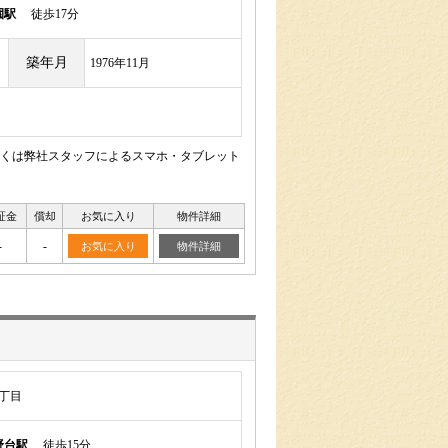
園駅
徒歩17分
築年月
1976年11月
くは弊社スタッフによるスマホ・タブレット
証金
償却
お気に入り
物件詳細
-
-
お気に入り
物件詳細
丁目
野台駅
徒歩15分