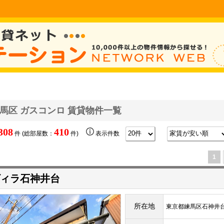
馬区 ガスコンロ 賃貸物件一覧
308
410
件 (総部屋数：
件)
表示件数
1
ィラ石神井台
所在地
東京都練馬区石神井台