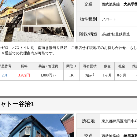
交通
西武池袋線
大泉学
物件種別
アパート
階数/構造
2階建/軽量鉄骨造
金ゼロ バストイレ別 南向き陽当り良好 ご来店せず現地でのお待ち合わせ、もし
ＴＶ通話での代理案内が可能です。
部屋番号
賃料
共益 / 管理費
間取り
専有面積
敷金
礼金
保
2
201
3.9万円
1,000円 / -
1K
1ヶ月
0ヶ月
20ｍ
ャトー谷治3
所在地
東京都練馬区南田中4
交通
西武池袋線
練馬高