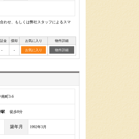
合わせ、もしくは弊社スタッフによるスマ
証金
償却
お気に入り
物件詳細
-
-
お気に入り
物件詳細
南町3-6
井駅
徒歩8分
築年月
1992年3月