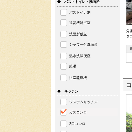
◆ バス・トイレ・洗面所
バストイレ別
追焚機能浴室
分
洗面所独立
タ
シャワー付洗面台
温水洗浄便座
給湯
浴室乾燥機
コ
◆ キッチン
システムキッチン
ガスコンロ
2口コンロ