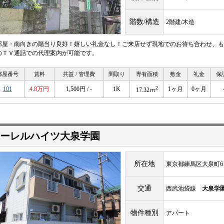
階数/構造
2階建/木造
部屋・南向きの陽当り良好！嬉しい礼金なし！ご来店せず現地でのお待ち合わせ、も
のＴＶ通話での代理案内が可能です。
部屋番号
賃料
共益 / 管理費
間取り
専有面積
敷金
礼金
保
2
101
4.8万円
1,500円 / -
1K
1ヶ月
0ヶ月
17.32ｍ
ーレルハイツ大泉学園
所在地
東京都練馬区大泉町6
交通
西武池袋線
大泉学
物件種別
アパート