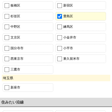
板橋区
新宿区
杉並区
豊島区
中野区
練馬区
文京区
小金井市
国分寺市
小平市
西東京市
東久留米市
三鷹市
埼玉県
新座市
住みたい沿線