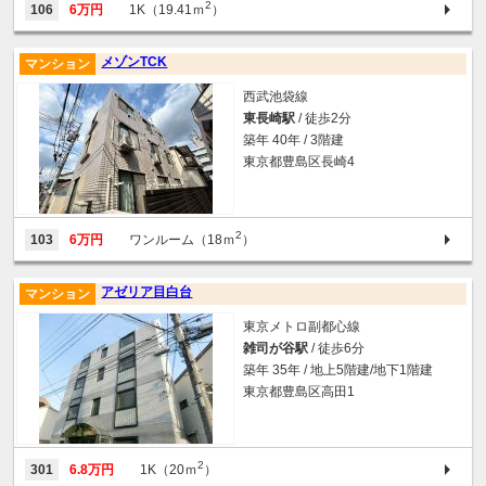
2
106
6万円
1K（19.41ｍ
）
メゾンTCK
マンション
西武池袋線
東長崎駅
/ 徒歩2分
築年 40年 / 3階建
東京都豊島区長崎4
2
103
6万円
ワンルーム（18ｍ
）
アゼリア目白台
マンション
東京メトロ副都心線
雑司が谷駅
/ 徒歩6分
築年 35年 / 地上5階建/地下1階建
東京都豊島区高田1
2
301
6.8万円
1K（20ｍ
）