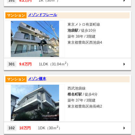
101
8.2万円
2K（30ｍ
）
メゾンドフレール
マンション
東京メトロ有楽町線
池袋駅
/ 徒歩10分
築年 38年 / 3階建
東京都豊島区西池袋4
2
301
9.6万円
1LDK（31.04ｍ
）
メゾン榎本
マンション
西武池袋線
椎名町駅
/ 徒歩4分
築年 37年 / 3階建
東京都豊島区南長崎2
2
102
10万円
1DK（30ｍ
）