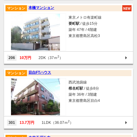
本橋マンション
マンション
東京メトロ有楽町線
要町駅
/ 徒歩15分
築年 47年 / 4階建
東京都豊島区高松3
2
206
10万円
2DK（37ｍ
）
目白FTハウス
マンション
西武池袋線
椎名町駅
/ 徒歩8分
築年 36年 / 3階建
東京都豊島区目白4
2
301
13.7万円
1LDK（36.07ｍ
）