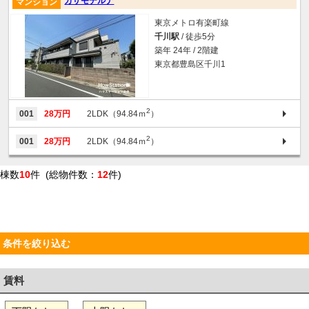
カサモデルナ
マンション
東京メトロ有楽町線
千川駅
/ 徒歩5分
築年 24年 / 2階建
東京都豊島区千川1
2
001
28万円
2LDK（94.84ｍ
）
2
001
28万円
2LDK（94.84ｍ
）
棟数
10
件 (総物件数：
12
件)
条件を絞り込む
賃料