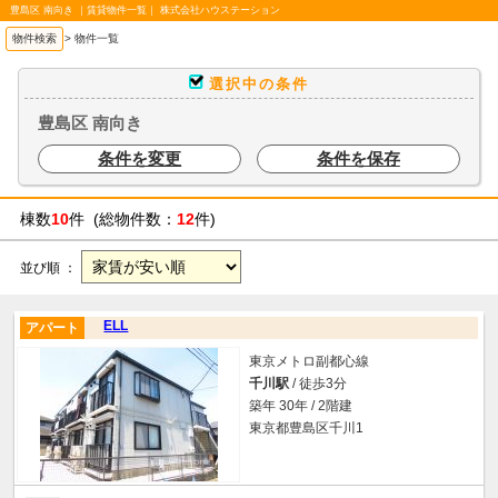
豊島区 南向き ｜賃貸物件一覧｜ 株式会社ハウステーション
物件検索
>
物件一覧
選択中の条件
豊島区 南向き
条件を変更
条件を保存
棟数
10
件 (総物件数：
12
件)
並び順 ：
ELL
アパート
東京メトロ副都心線
千川駅
/ 徒歩3分
築年 30年 / 2階建
東京都豊島区千川1