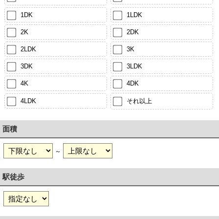
1DK
1LDK
2K
2DK
2LDK
3K
3DK
3LDK
4K
4DK
4LDK
それ以上
面積
～
駅徒歩