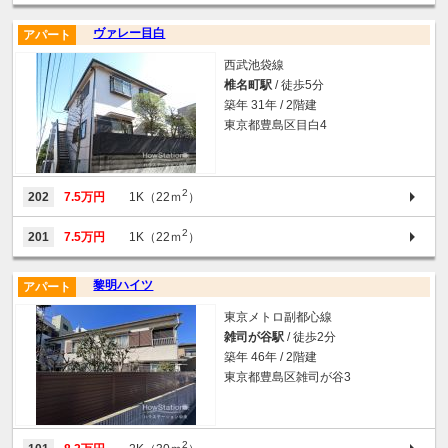
ヴァレー目白
アパート
西武池袋線
椎名町駅
/ 徒歩5分
築年 31年 / 2階建
東京都豊島区目白4
2
202
7.5万円
1K（22ｍ
）
2
201
7.5万円
1K（22ｍ
）
黎明ハイツ
アパート
東京メトロ副都心線
雑司が谷駅
/ 徒歩2分
築年 46年 / 2階建
東京都豊島区雑司が谷3
2