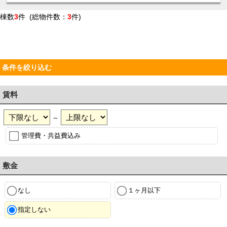
棟数
3
件 (総物件数：
3
件)
条件を絞り込む
賃料
～
管理費・共益費込み
敷金
なし
１ヶ月以下
指定しない