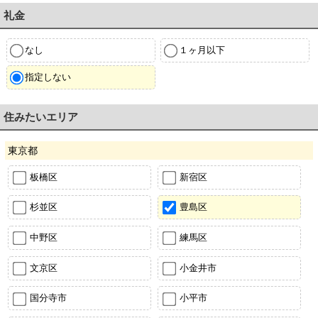
礼金
なし
１ヶ月以下
指定しない
住みたいエリア
東京都
板橋区
新宿区
杉並区
豊島区
中野区
練馬区
文京区
小金井市
国分寺市
小平市