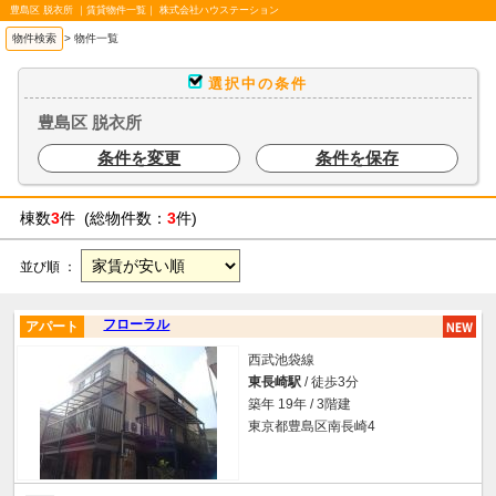
豊島区 脱衣所 ｜賃貸物件一覧｜ 株式会社ハウステーション
物件検索
>
物件一覧
選択中の条件
豊島区 脱衣所
条件を変更
条件を保存
棟数
3
件 (総物件数：
3
件)
並び順 ：
フローラル
アパート
西武池袋線
東長崎駅
/ 徒歩3分
築年 19年 / 3階建
東京都豊島区南長崎4