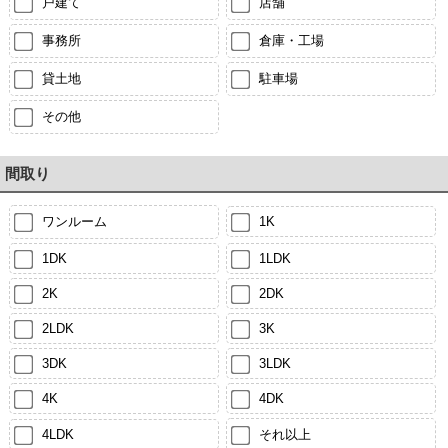
戸建て
店舗
事務所
倉庫・工場
貸土地
駐車場
その他
間取り
ワンルーム
1K
1DK
1LDK
2K
2DK
2LDK
3K
3DK
3LDK
4K
4DK
4LDK
それ以上