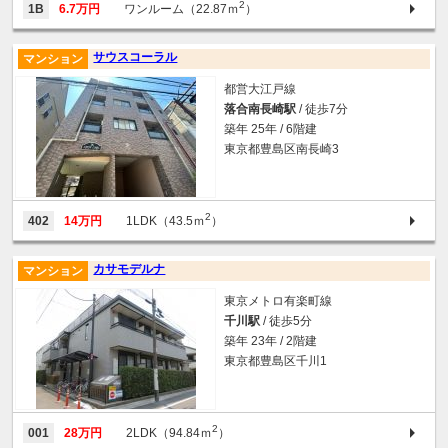
2
1B
6.7万円
ワンルーム（22.87ｍ
）
サウスコーラル
マンション
都営大江戸線
落合南長崎駅
/ 徒歩7分
築年 25年 / 6階建
東京都豊島区南長崎3
2
402
14万円
1LDK（43.5ｍ
）
カサモデルナ
マンション
東京メトロ有楽町線
千川駅
/ 徒歩5分
築年 23年 / 2階建
東京都豊島区千川1
2
001
28万円
2LDK（94.84ｍ
）