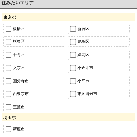
住みたいエリア
東京都
板橋区
新宿区
杉並区
豊島区
中野区
練馬区
文京区
小金井市
国分寺市
小平市
西東京市
東久留米市
三鷹市
埼玉県
新座市