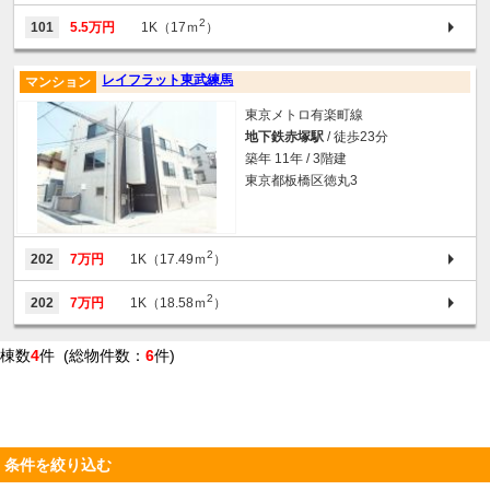
2
101
5.5万円
1K（17ｍ
）
レイフラット東武練馬
マンション
東京メトロ有楽町線
地下鉄赤塚駅
/ 徒歩23分
築年 11年 / 3階建
東京都板橋区徳丸3
2
202
7万円
1K（17.49ｍ
）
2
202
7万円
1K（18.58ｍ
）
棟数
4
件 (総物件数：
6
件)
条件を絞り込む