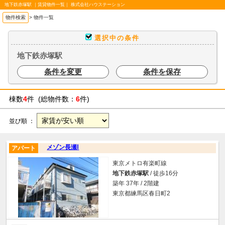
地下鉄赤塚駅 ｜賃貸物件一覧｜ 株式会社ハウステーション
物件検索
>
物件一覧
選択中の条件
地下鉄赤塚駅
条件を変更
条件を保存
棟数
4
件 (総物件数：
6
件)
並び順 ：
メゾン長瀬Ⅰ
アパート
東京メトロ有楽町線
地下鉄赤塚駅
/ 徒歩16分
築年 37年 / 2階建
東京都練馬区春日町2