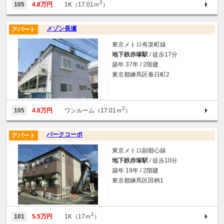
2
105
4.8万円
1K（17.01ｍ
）
メゾン長瀬
アパート
東京メトロ有楽町線
地下鉄赤塚駅
/ 徒歩17分
築年 37年 / 2階建
東京都練馬区春日町2
2
105
4.8万円
ワンルーム（17.01ｍ
）
パークコーポ
アパート
東京メトロ副都心線
地下鉄赤塚駅
/ 徒歩10分
築年 19年 / 2階建
東京都練馬区田柄1
2
101
5.5万円
1K（17ｍ
）