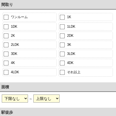
間取り
ワンルーム
1K
1DK
1LDK
2K
2DK
2LDK
3K
3DK
3LDK
4K
4DK
4LDK
それ以上
面積
～
駅徒歩