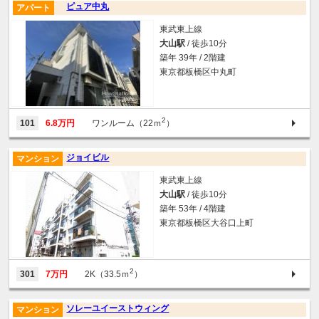
ピュア中丸
アパート
東武東上線
大山駅
/ 徒歩10分
築年 39年 / 2階建
東京都板橋区中丸町
2
101
6.8万円
ワンルーム（22ｍ
）
ジョイビル
マンション
東武東上線
大山駅
/ 徒歩10分
築年 53年 / 4階建
東京都板橋区大谷口上町
2
301
7万円
2K（33.5ｍ
）
ソレーユイーストウィング
マンション