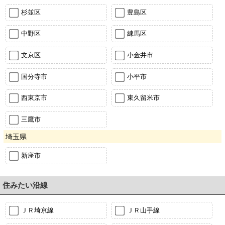
杉並区
豊島区
中野区
練馬区
文京区
小金井市
国分寺市
小平市
西東京市
東久留米市
三鷹市
埼玉県
新座市
住みたい沿線
ＪＲ埼京線
ＪＲ山手線