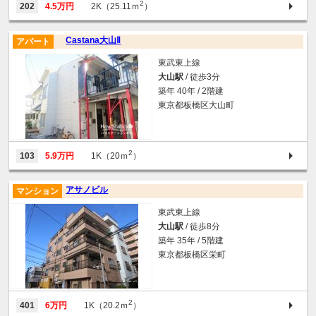
2
202
4.5万円
2K（25.11ｍ
）
Castana大山Ⅱ
アパート
東武東上線
大山駅
/ 徒歩3分
築年 40年 / 2階建
東京都板橋区大山町
2
103
5.9万円
1K（20ｍ
）
アサノビル
マンション
東武東上線
大山駅
/ 徒歩8分
築年 35年 / 5階建
東京都板橋区栄町
2
401
6万円
1K（20.2ｍ
）