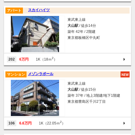
スカイハイツ
アパート
東武東上線
大山駅
/ 徒歩14分
築年 42年 / 2階建
東京都板橋区中丸町
2
202
6万円
1K（18ｍ
）
メゾンラポール
マンション
東武東上線
大山駅
/ 徒歩15分
築年 37年 / 地上3階建/地下1階建
東京都豊島区千川2丁目
2
106
6.6万円
1K（22.05ｍ
）