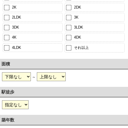
2K
2DK
2LDK
3K
3DK
3LDK
4K
4DK
4LDK
それ以上
面積
～
駅徒歩
築年数