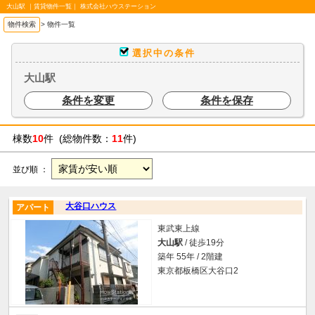
大山駅 ｜賃貸物件一覧｜ 株式会社ハウステーション
物件検索
>
物件一覧
選択中の条件
大山駅
条件を変更
条件を保存
棟数
10
件 (総物件数：
11
件)
並び順 ：
大谷口ハウス
アパート
東武東上線
大山駅
/ 徒歩19分
築年 55年 / 2階建
東京都板橋区大谷口2