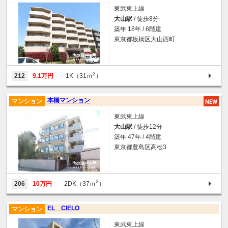
東武東上線
大山駅
/ 徒歩8分
築年 18年 / 6階建
東京都板橋区大山西町
2
212
9.1万円
1K（31ｍ
）
本橋マンション
マンション
東武東上線
大山駅
/ 徒歩12分
築年 47年 / 4階建
東京都豊島区高松3
2
206
10万円
2DK（37ｍ
）
EL CIELO
マンション
東武東上線