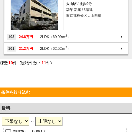
大山駅
/ 徒歩9分
築年 新築 / 3階建
東京都板橋区大山西町
2
103
24.6万円
2LDK（69.99ｍ
）
2
101
21.2万円
2LDK（62.52ｍ
）
棟数
10
件 (総物件数：
11
件)
条件を絞り込む
賃料
～
管理費・共益費込み