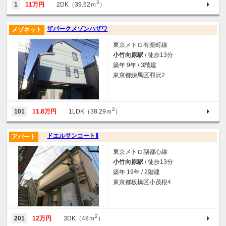
2
1
11万円
2DK（39.62ｍ
）
ザパークメゾンハザワ
メゾネット
東京メトロ有楽町線
小竹向原駅
/ 徒歩13分
築年 9年 / 3階建
東京都練馬区羽沢2
2
101
11.8万円
1LDK（38.29ｍ
）
ドエルサンコートⅡ
アパート
東京メトロ副都心線
小竹向原駅
/ 徒歩13分
築年 19年 / 2階建
東京都板橋区小茂根4
2
201
12万円
3DK（48ｍ
）