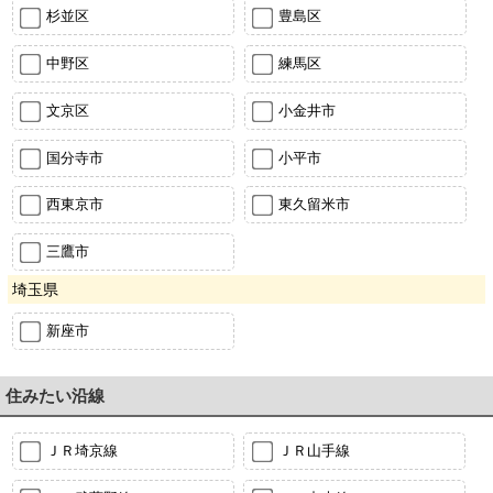
杉並区
豊島区
中野区
練馬区
文京区
小金井市
国分寺市
小平市
西東京市
東久留米市
三鷹市
埼玉県
新座市
住みたい沿線
ＪＲ埼京線
ＪＲ山手線