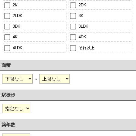
2K
2DK
2LDK
3K
3DK
3LDK
4K
4DK
4LDK
それ以上
面積
～
駅徒歩
築年数