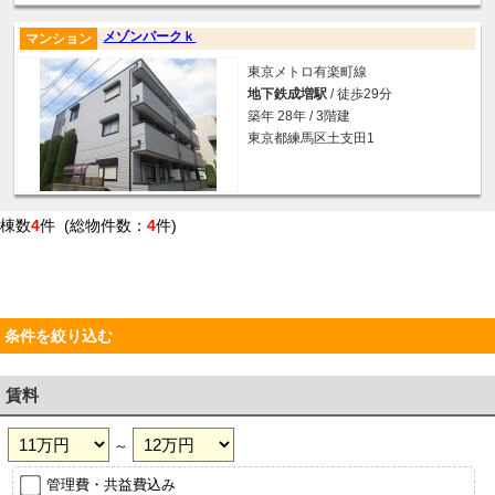
メゾンパークｋ
マンション
東京メトロ有楽町線
地下鉄成増駅
/ 徒歩29分
築年 28年 / 3階建
東京都練馬区土支田1
棟数
4
件 (総物件数：
4
件)
条件を絞り込む
賃料
～
管理費・共益費込み