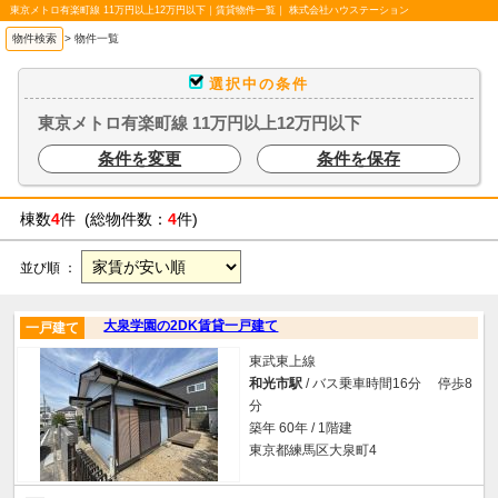
東京メトロ有楽町線 11万円以上12万円以下｜賃貸物件一覧｜ 株式会社ハウステーション
物件検索
>
物件一覧
選択中の条件
東京メトロ有楽町線 11万円以上12万円以下
条件を変更
条件を保存
棟数
4
件 (総物件数：
4
件)
並び順 ：
大泉学園の2DK賃貸一戸建て
一戸建て
東武東上線
和光市駅
/ バス乗車時間16分 停歩8
分
築年 60年 / 1階建
東京都練馬区大泉町4