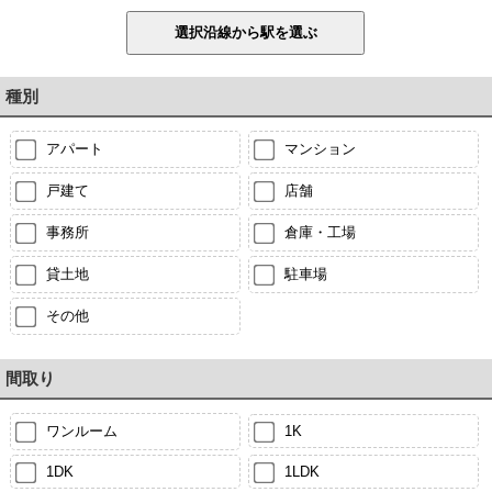
種別
アパート
マンション
戸建て
店舗
事務所
倉庫・工場
貸土地
駐車場
その他
間取り
ワンルーム
1K
1DK
1LDK